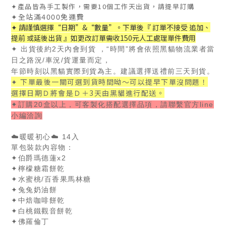
✦產品皆為手工製作，需要10個工作天出貨，請提早訂購
✦全站滿4000免運費
✦ 請謹慎選擇“日期”&“數量”。下單後『 訂單不接受 追加、
提前 或延後出貨 』如更改訂單需收150元人工處理單件費用
✦ 出貨後約2天內會到貨 ，“時間”將會依照黑貓物流業者當
日之路況/車況/貨運量而定，
年節時刻以黑貓實際到貨為主。建議選擇送禮前三天到貨。
✦ 下單最後一關可選到貨時間呦～可以提早下單沒問題！
選擇日期Ｄ將會是Ｄ＋3天由黑貓進行配送。
✦訂購20盒以上，可客製化搭配選擇品項，請
聯繫
官方line
小編洽詢
☁️暖暖初心☁️ 14入
單包裝款內容物：
✦伯爵瑪德蓮x2
✦檸檬糖霜餅乾
✦水蜜桃/百香果馬林糖
✦兔兔
奶油餅
✦中焙咖啡餅乾
✦白桃鐵觀音餅乾
✦佛羅倫丁