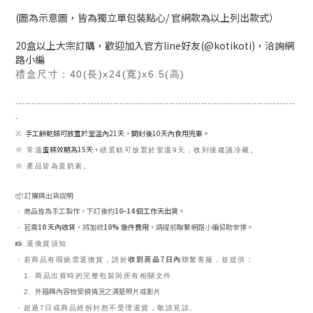
(圖為示意圖，皆為獨立單包裝點心/ 官網款為以上列出款式）
20盒以上大宗訂購，歡迎加入官方line好友(@kotikoti)，洽詢網
路小編
禮盒尺寸：
40(長)x24(寬)x6.5(高)
-----
-----
-----
-----
-----
-----
-----
-----
-----
-----
-----
-----
-----
-----
-----
-----
-----
----
-
手工餅乾類可放置於室溫內21天，開封後10天內食用完畢。
※
蛋糕效期為15天，
※ 常溫
磅蛋糕可放置於室溫9天，收到後建議冷藏。
※ 產品皆為蛋奶素。
📦 訂購與出貨說明
商品皆為手工製作，下訂後約
10–14 個工作天出貨
。
・
若需
10 天內收貨
，將加收
10% 急件費用
，請提前聯繫網路小編協助安排。
・
📸 退換貨須知
收到商品7日內
・若商品有瑕疵需退換貨，請於
聯繫客服，並提供：
1. 商品出貨時的完整包裝與所有相關文件
外箱與內容物受損情況之清楚照片或影片
2.
・超過7日或商品經拆封恕不受理退貨，敬請見諒。