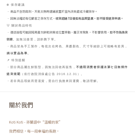
❄️ 保存建議
商品不含防腐劑，天氣炎熱時建議放置於室內涼爽處或冷藏保存。
・
因無法確認每位顧客之保存方式，
收貨超過7日後如有品質變異，恕不接受退貨申請。
・
💡 關於商品特性
運送過程可能因搖晃產生餅乾碎屑或位置移動，屬正常現象，不影響食用，
恕不作為換貨
・
依據
。如無法接受，請斟酌下單。
・商品皆為手工製作，每批次在烤色、果醬顏色、尺寸等細節上可能略有差異，
請以實品為準
。
📌 特別提醒
不適用消費者保護法第七日無條件
・部分商品屬生鮮類型，因無法回收再販售，
退貨規範
（依行政院消保處公告 2016.12.31）。
・若非商品瑕疵而需退貨，需自行負擔來回運費，敬請理解。
關於我們
Koti Koti - 芬蘭語中“溫暖的家”
我們相信，每一段幸福的長跑，