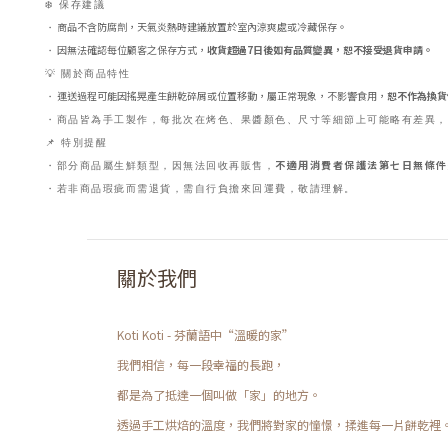
❄️ 保存建議
商品不含防腐劑，天氣炎熱時建議放置於室內涼爽處或冷藏保存。
・
因無法確認每位顧客之保存方式，
收貨超過7日後如有品質變異，恕不接受退貨申請。
・
💡 關於商品特性
運送過程可能因搖晃產生餅乾碎屑或位置移動，屬正常現象，不影響食用，
恕不作為換貨
・
・商品皆為手工製作，每批次在烤色、果醬顏色、尺寸等細節上可能略有差異，
📌 特別提醒
不適用消費者保護法第七日無條件
・部分商品屬生鮮類型，因無法回收再販售，
・若非商品瑕疵而需退貨，需自行負擔來回運費，敬請理解。
關於我們
Koti Koti - 芬蘭語中“溫暖的家”
我們相信，每一段幸福的長跑，
都是為了抵達一個叫做「家」的地方。
透過手工烘焙的溫度，我們將對家的憧憬，揉進每一片餅乾裡