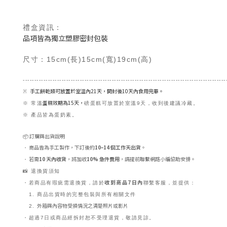
禮盒資訊：
品項皆為獨立塑膠密封包裝
尺寸：15cm(長)15cm(寬)19cm(高)
-----
-----
-----
-----
-----
-----
-----
-----
-----
-----
-----
-----
-----
-----
-----
-----
-----
----
手工餅乾類可放置於室溫內21天，開封後10天內食用完畢。
※
蛋糕效期為15天，
※ 常溫
磅蛋糕可放置於室溫9天，收到後建議冷藏。
※ 產品皆為蛋奶素。
📦 訂購與出貨說明
商品皆為手工製作，下訂後約
10–14 個工作天出貨
。
・
若需
10 天內收貨
，將加收
10% 急件費用
，請提前聯繫網路小編協助安排。
・
📸 退換貨須知
收到商品7日內
・若商品有瑕疵需退換貨，請於
聯繫客服，並提供：
1. 商品出貨時的完整包裝與所有相關文件
外箱與內容物受損情況之清楚照片或影片
2.
・超過7日或商品經拆封恕不受理退貨，敬請見諒。