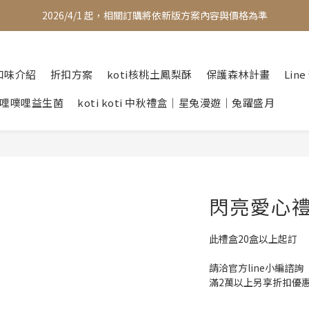
2026/4/1 起，相關訂購將依新版方案內容與價格為準
口味介紹
折扣方案
koti核桃土鳳梨酥
保護森林計畫
Lin
哩噗哩益生菌
koti koti 中秋禮盒｜星兔漫遊｜兔躍盛月
閃亮愛心禮盒
此禮盒20盒以上起訂
請洽官方line小編諮詢
滿2萬以上另享折扣優