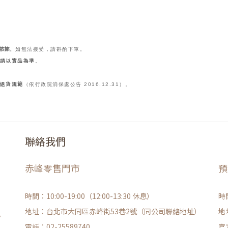
依據
。如無法接受，請斟酌下單。
請以實品為準
。
退貨規範
（依行政院消保處公告 2016.12.31）。
聯絡我們
赤峰零售門市
預
時間：10:00-19:00（12:00-13:30 休息）
時
地址：台北市大同區赤峰街53巷2號（同公司聯絡地址）
地
。
電話：02-25589740
官方